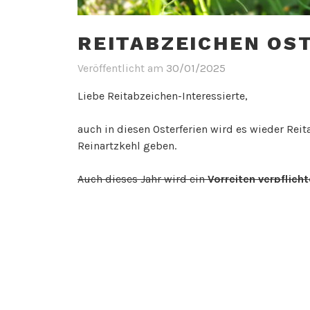
REITABZEICHEN OS
Veröffentlicht am
30/01/2025
Liebe Reitabzeichen-Interessierte,
auch in diesen Osterferien wird es wieder Re
Reinartzkehl geben.
Auch dieses Jahr wird ein
Vorreiten verpflich
Diese werden am 23.2. ab 12 Uhr, am 14.03. ab 
stattfinden. Falls dann noch nicht alle Plätze 
Termin anbieten.
Zum Vorreiten ist eine Anmeldung nötig
. Di
0172/9849922 (Michelle Breuer). Die Anmeld