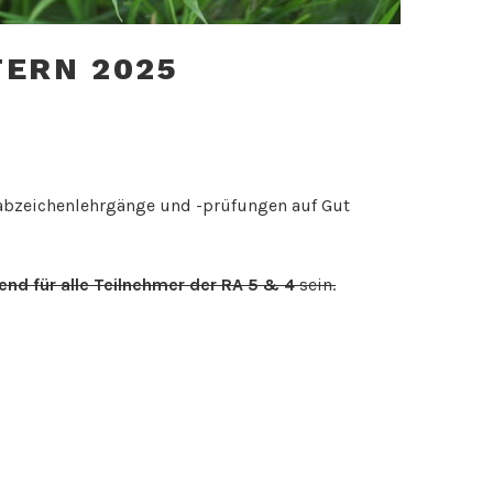
TERN 2025
itabzeichenlehrgänge und -prüfungen auf Gut
tend für alle Teilnehmer der RA 5 & 4
sein.
16 Uhr und am 16.3. ab 12 Uhr
auf Gut Reinartzkehl
vergeben sind, werden wir u.U. einen weiteren
e Anmeldung erfolgt per WhatsApp-Nachricht an
ung muss dabei
Vor- und Nachnamen
, sowie die