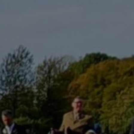
TZKEH
E.V.