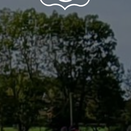
Reiten am
RG
Dreiländereck
REINAR
L 1975 