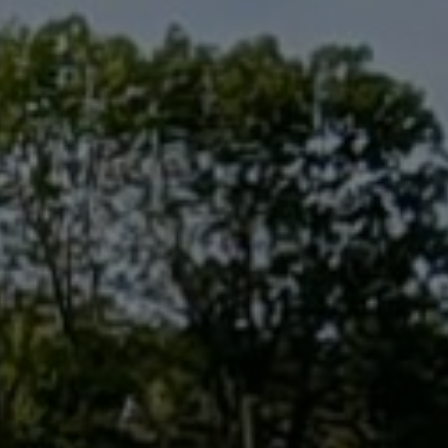
Reiten am
RG
Dreiländereck
REINAR
L 1975 