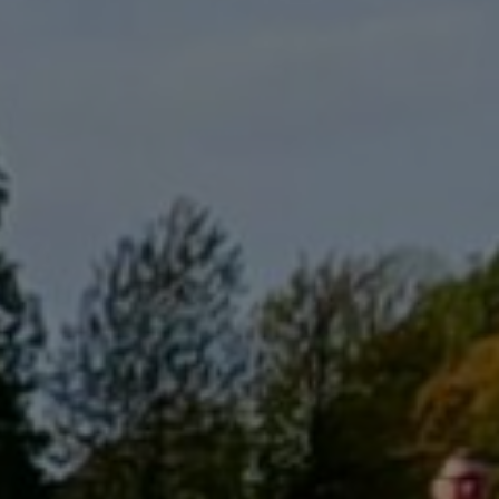
TZKEH
E.V.